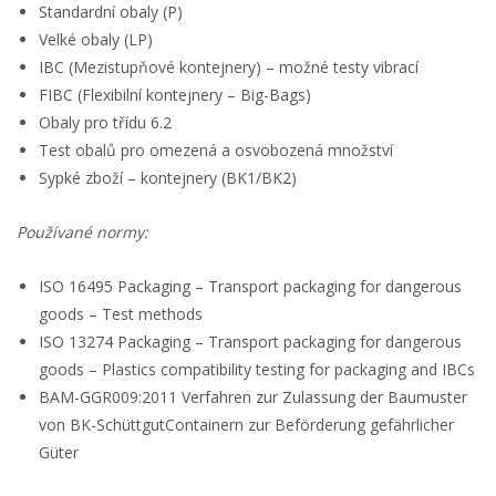
Standardní obaly (P)
Velké obaly (LP)
IBC (Mezistupňové kontejnery) – možné testy vibrací
FIBC (Flexibilní kontejnery – Big-Bags)
Obaly pro třídu 6.2
Test obalů pro omezená a osvobozená množství
Sypké zboží – kontejnery (BK1/BK2)
Používané normy:
ISO 16495 Packaging – Transport packaging for dangerous
goods – Test methods
ISO 13274 Packaging – Transport packaging for dangerous
goods – Plastics compatibility testing for packaging and IBCs
BAM-GGR009:2011 Verfahren zur Zulassung der Baumuster
von BK-SchüttgutContainern zur Beförderung gefährlicher
Güter