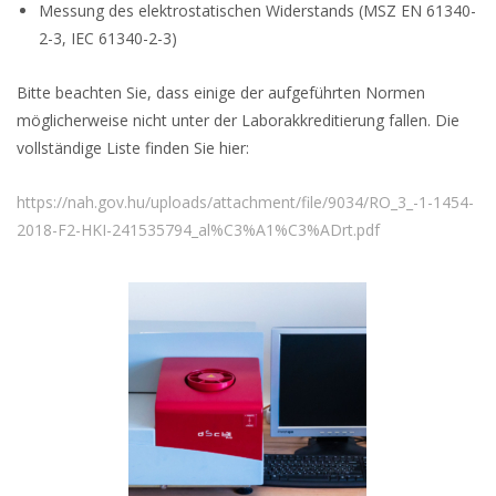
Messung des elektrostatischen Widerstands (MSZ EN 61340-
2-3, IEC 61340-2-3)
Bitte beachten Sie, dass einige der aufgeführten Normen
möglicherweise nicht unter der Laborakkreditierung fallen. Die
vollständige Liste finden Sie hier:
https://nah.gov.hu/uploads/attachment/file/9034/RO_3_-1-1454-
2018-F2-HKI-241535794_al%C3%A1%C3%ADrt.pdf