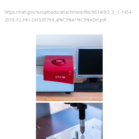
https://nah.gov.hu/uploads/attachment/file/9034/RO_3_-1-1454-
2018-F2-HKI-241535794_al%C3%A1%C3%ADrt.pdf