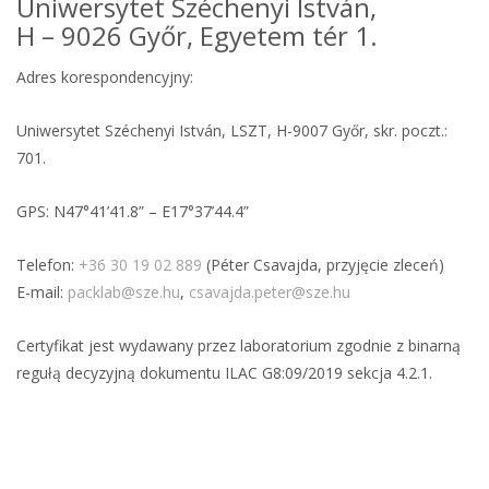
Uniwersytet Széchenyi István,
H – 9026 Győr, Egyetem tér 1.
Adres korespondencyjny:
Uniwersytet Széchenyi István, LSZT, H-9007 Győr, skr. poczt.:
701.
GPS: N47°41’41.8” – E17°37’44.4”
Telefon:
+36 30 19 02 889
(Péter Csavajda, przyjęcie zleceń)
E-mail:
packlab@sze.hu
,
csavajda.peter@sze.hu
Certyfikat jest wydawany przez laboratorium zgodnie z binarną
regułą decyzyjną dokumentu ILAC G8:09/2019 sekcja 4.2.1.