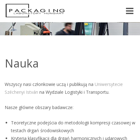
Toggle
naviga
Nauka
Wszyscy nasi członkowie uczą i publikują na
Uniwersytecie
Széchenyi István
na Wydziale Logistyki i Transportu.
Nasze główne obszary badawcze:
Teoretyczne podejścia do metodologii kompresji czasowej w
testach drgań środowiskowych
Kryteria klasyfikacji dla drgań harmonicznych i udarowych