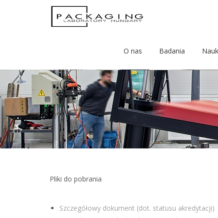
O nas
Badania
Nau
Pliki do pobrania
Szczegółowy dokument (dot. statusu akredytacji)